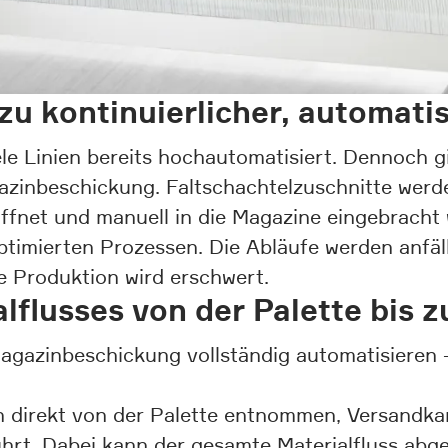
u kontinuierlicher, automati
e Linien bereits hochautomatisiert. Dennoch gi
azinbeschickung. Faltschachtelzuschnitte werd
net und manuell in die Magazine eingebracht 
imierten Prozessen. Die Abläufe werden anfäll
e Produktion wird erschwert.
lflusses von der Palette bis 
Magazinbeschickung vollständig automatisieren 
n direkt von der Palette entnommen, Versandka
ührt. Dabei kann der gesamte Materialfluss abge